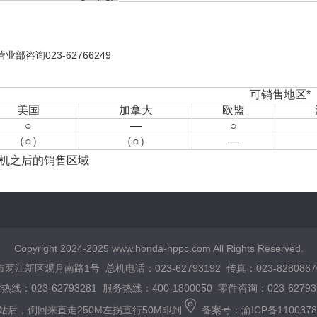
询023-62766249
可销售地区*
美国
加拿大
欧盟
○
—
○
（○）
（○）
—
成机之后的销售区域
Copyright 2024-2025 www.honda-hppc.com All Rights Reserved.
江新区观月南路1号 总机电话：023-62793192 传真：023-82808670
热线：023-62793281 服务热线：400-1800050 零件咨询：023-62793
站后，倒回来直走250M左拐直行50M即到
备案号：渝ICP备1100378