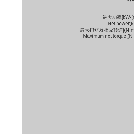
最大功率[kW-(r/
Net power
最大扭矩及相应转速[(N·m)/(r
Maximum net torque[(N·