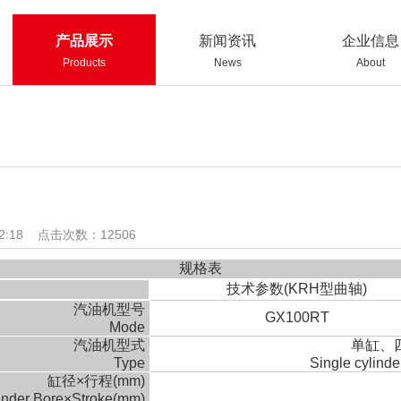
产品展示
新闻资讯
企业信息
Products
News
About
42:18 点击次数：
12506
规格表
技术参数(KRH型曲轴)
汽油机型号
GX100RT
Mode
汽油机型式
单缸、
Type
Single cylinder
缸径×行程(mm)
inder Bore×Stroke(mm)