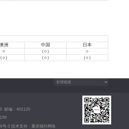
澳洲
中国
日本
○
（○）
○
（○）
（○）
（○）
 邮编：401120
199
9号-3
技术支持：
重庆猫扑网络