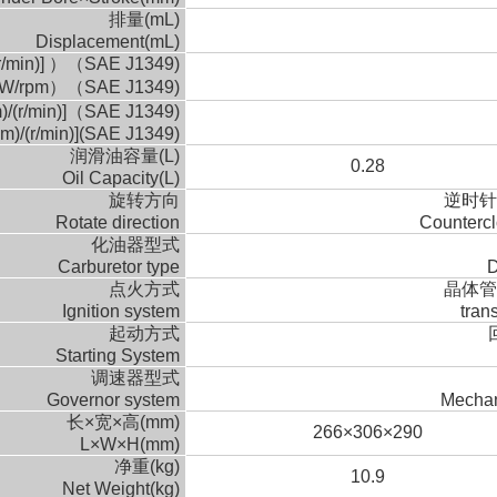
排量(mL)
Displacement(mL)
min)] ）（SAE J1349)
(kW/rpm）（SAE J1349)
/min)]（SAE J1349)
m)/(r/min)](SAE J1349)
润滑油容量(L)
0.28
Oil Capacity(L)
旋转方向
逆时针
Rotate direction
Counterc
化油器型式
Carburetor type
D
点火方式
晶体管
Ignition system
tran
起动方式
Starting System
调速器型式
Governor system
Mechani
长×宽×高(mm)
266×306×290
L×W×H(mm)
净重(kg)
10.9
Net Weight(kg)