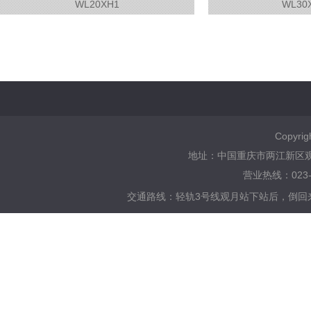
WL20XH1
WL30
WL20XH1
WL30
采用高效率涡轮和流体仿真分析，实现
采用高效率涡轮和流
扬程，流量均衡和优化，追求客户的满
扬程，流量均衡和优
意度。
意度。
查看详情
查看详情
Copyrig
地址：中国重庆市两江新区观月南路
营业热线：023-6
交通路线：
轻轨3号线观月站下站后，倒回来