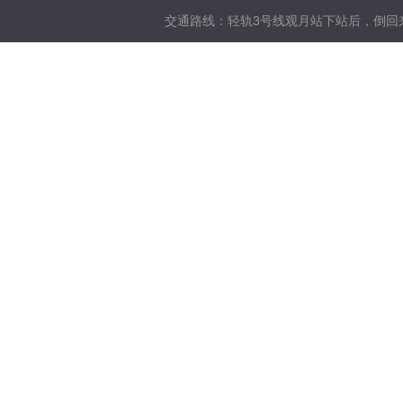
交通路线：
轻轨3号线观月站下站后，倒回来