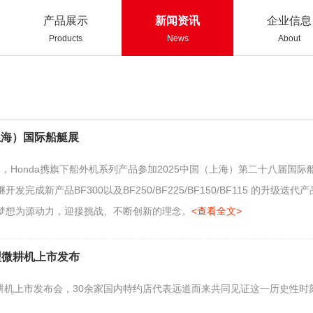
产品展示
新闻资讯
企业信息
Products
News
About
上海）国际船艇展
月2日，Honda携旗下船外机系列产品参加2025中国（上海）第二十八届国际
发完成新产品BF300以及BF250/BF225/BF150/BF115 的升
梦想为源动力，迎接挑战、不断创新的理念。
<查看全文>
0新型微耕机上市发布
新型微耕机上市发布会，30余家国内特约店代表远道而来共同见证这一历史性时