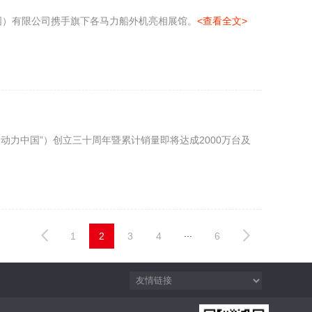
中国）有限公司携手旗下各马力船外机亮相展馆。
<查看全文>
田动力中国”）创立三十周年暨累计销量即将达成2000万台及
...
1
2
3
4
6