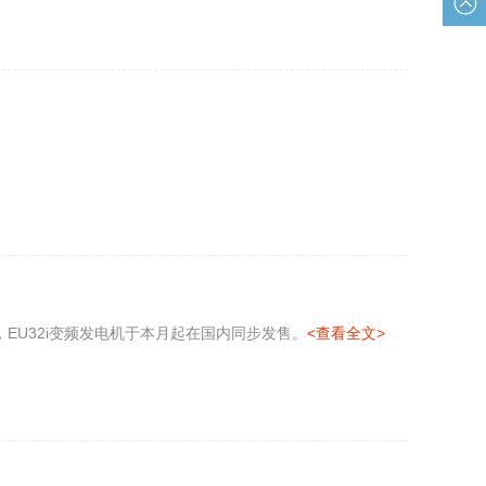
帮助
，EU32i变频发电机于本月起在国内同步发售。
<查看全文>